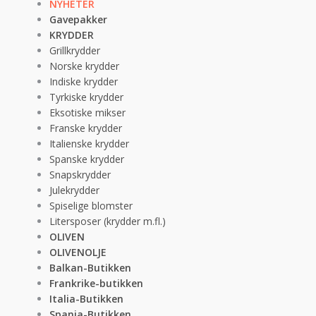
NYHETER
Gavepakker
KRYDDER
Grillkrydder
Norske krydder
Indiske krydder
Tyrkiske krydder
Eksotiske mikser
Franske krydder
Italienske krydder
Spanske krydder
Snapskrydder
Julekrydder
Spiselige blomster
Litersposer (krydder m.fl.)
OLIVEN
OLIVENOLJE
Balkan-Butikken
Frankrike-butikken
Italia-Butikken
Spania-Butikken