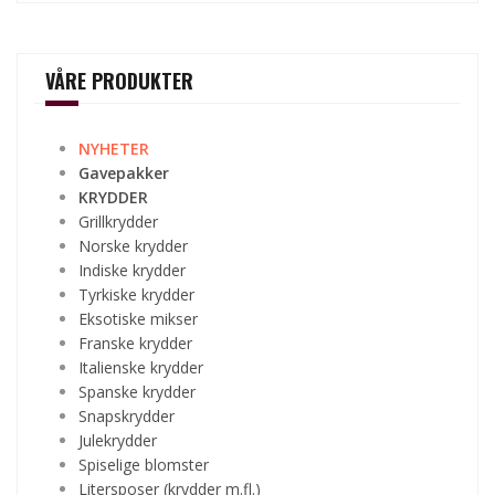
VÅRE PRODUKTER
NYHETER
Gavepakker
KRYDDER
Grillkrydder
Norske krydder
Indiske krydder
Tyrkiske krydder
Eksotiske mikser
Franske krydder
Italienske krydder
Spanske krydder
Snapskrydder
Julekrydder
Spiselige blomster
Litersposer (krydder m.fl.)