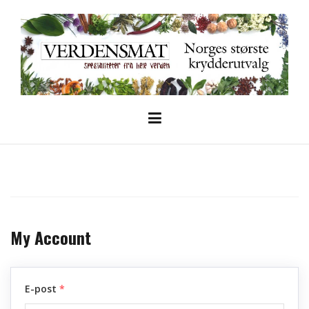
Skip
to
content
My Account
E-post
*